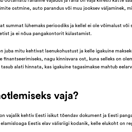
b ootamatu rahaline vajadus ja raha on vaja kiiresti kätte s
ite ostmine, auto parandus või muu jooksev väljaminek, mid
mat summat lühemaks perioodiks ja kellel ei ole võimalust või
tist ja ei nõua pangakontorit külastamist.
l on juba mitu kehtivat laenukohustust ja kelle igakuine maksek
te finantseerimiseks, nagu kinnisvara ost, kuna selleks on o
 tasub alati hinnata, kas igakuine tagasimakse mahtub eelarv
aotlemiseks vaja?
on vajalik kehtiv Eesti isikut tõendav dokument ja Eesti pan
elamisloaga Eestis elav välisriigi kodanik, kelle elukoht on re