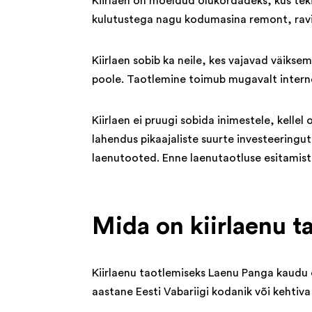
Kiirlaen on mõeldud olukordadeks, kus teki
kulutustega nagu kodumasina remont, ravim
Kiirlaen sobib ka neile, kes vajavad väikse
poole. Taotlemine toimub mugavalt interne
Kiirlaen ei pruugi sobida inimestele, kelle
lahendus pikaajaliste suurte investeeringu
laenutooted. Enne laenutaotluse esitamist
Mida on kiirlaenu t
Kiirlaenu taotlemiseks Laenu Panga kaudu 
aastane Eesti Vabariigi kodanik või kehtiva 