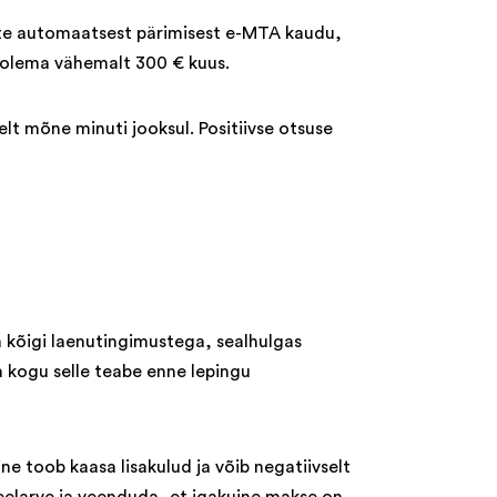
ete automaatsest pärimisest e-MTA kaudu,
b olema vähemalt 300 € kuus.
elt mõne minuti jooksul. Positiivse otsuse
a kõigi laenutingimustega, sealhulgas
 kogu selle teabe enne lepingu
e toob kaasa lisakulud ja võib negatiivselt