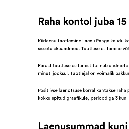
Raha kontol juba 15
Kiirlaenu taotlemine Laenu Panga kaudu ko
sissetulekuandmed. Taotluse esitamine võt
Pärast taotluse esitamist toimub andmete 
minuti jooksul. Taotlejal on võimalik pakk
Positiivse laenotsuse korral kantakse raha
kokkulepitud graafikule, perioodiga 3 kuni
Laenusummad kuni 3