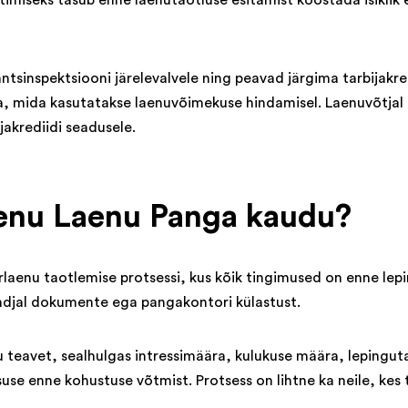
timiseks tasub enne laenutaotluse esitamist koostada isiklik
ntsinspektsiooni järelevalvele ning peavad järgima tarbijakre
 mida kasutatakse laenuvõimekuse hindamisel. Laenuvõtjal o
jakrediidi seadusele.
laenu Laenu Panga kaudu?
irlaenu taotlemise protsessi, kus kõik tingimused on enne le
andjal dokumente ega pangakontori külastust.
 teavet, sealhulgas intressimäära, kulukuse määra, lepinguta
use enne kohustuse võtmist. Protsess on lihtne ka neile, kes