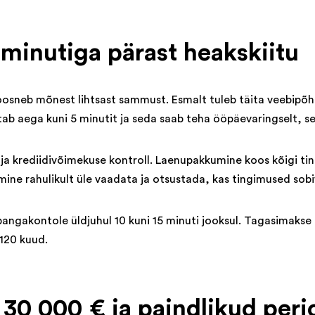
 minutiga pärast heakskiitu
osneb mõnest lihtsast sammust. Esmalt tuleb täita veebipõhin
ab aega kuni 5 minutit ja seda saab teha ööpäevaringselt, s
ja krediidivõimekuse kontroll. Laenupakkumine koos kõigi ti
umine rahulikult üle vaadata ja otsustada, kas tingimused sob
 pangakontole üldjuhul 10 kuni 15 minuti jooksul. Tagasimaks
 120 kuud.
0 000 € ja paindlikud peri