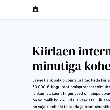
Skip
to
content
Kiirlaen intern
minutiga kohe
Laenu Pank pakub võimalust taotleda kiirl
30 000 €. Kogu taotlemisprotsess toimub v
lahkumist. Laenutingimused on läbipaistva
on võimalik kõik kulud üle vaadata. Kiirlae
on vaja kiirelt kätte saada ja traditsiooni