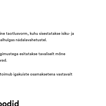
e taotlusvorm, kuhu sisestatakse isiku- ja
ealhulgas nädalavahetustel.
ngimustega esitatakse tavaliselt mõne
ivad.
e toimub igakuiste osamaksetena vastavalt
oodid