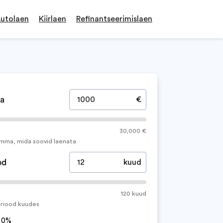
utolaen
Kiirlaen
Refinantseerimislaen
a
€
30,000 €
umma, mida soovid laenata
od
kuud
120 kuud
eriood kuudes
s 0%