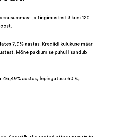
laenusummast ja tingimustest 3 kuni 120
loost.
lates 7,9% aastas. Krediidi kulukuse määr
mustest. Mõne pakkumise puhul lisandub
är 46,49% aastas, lepingutasu 60 €,