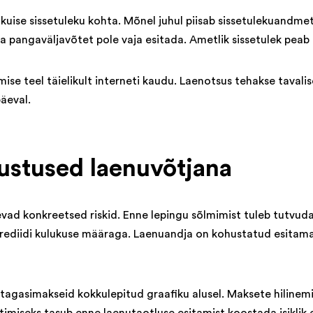
kuise sissetuleku kohta. Mõnel juhul piisab sissetulekuandm
na pangaväljavõtet pole vaja esitada. Ametlik sissetulek pea
se teel täielikult interneti kaudu. Laenotsus tehakse tavalis
äeval.
ustused laenuvõtjana
evad konkreetsed riskid. Enne lepingu sõlmimist tuleb tutvud
 krediidi kulukuse määraga. Laenuandja on kohustatud esitama
tagasimakseid kokkulepitud graafiku alusel. Maksete hilinemin