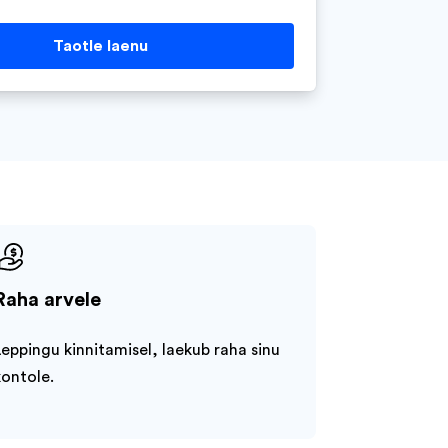
Taotle laenu
Raha arvele
Leppingu kinnitamisel, laekub raha sinu
kontole.