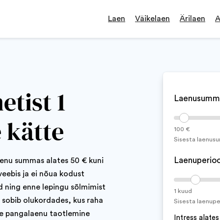
Laen
Väikelaen
Ärilaen
A
etist 1
Laenusumm
 kätte
100 €
Sisesta laenus
Laenuperio
aenu summas alates 50 € kuni
eebis ja ei nõua kodust
d ning enne lepingu sõlmimist
1 kuud
n sobib olukordades, kus raha
Sisesta laenup
lise pangalaenu taotlemine
Intress alate