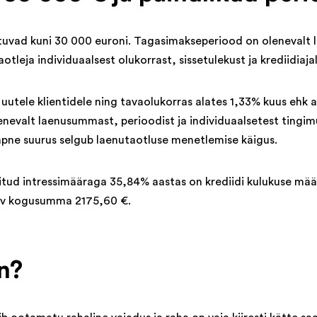
tuvad kuni 30 000 euroni. Tagasimakseperiood on olenevalt 
leja individuaalsest olukorrast, sissetulekust ja krediidiaja
uutele klientidele ning tavaolukorras alates 1,33% kuus ehk a
enevalt laenusummast, perioodist ja individuaalsetest tingi
täpne suurus selgub laenutaotluse menetlemise käigus.
ritud intressimääraga 35,84% aastas on krediidi kulukuse mä
av kogusumma 2175,60 €.
en?