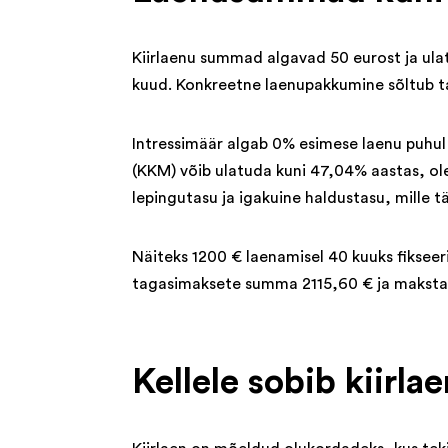
Kiirlaenu summad algavad 50 eurost ja ula
kuud. Konkreetne laenupakkumine sõltub taot
Intressimäär algab 0% esimese laenu puhul 
(KKM) võib ulatuda kuni 47,04% aastas, ol
lepingutasu ja igakuine haldustasu, mille 
Näiteks 1200 € laenamisel 40 kuuks fiksee
tagasimaksete summa 2115,60 € ja makst
Kellele sobib kiirla