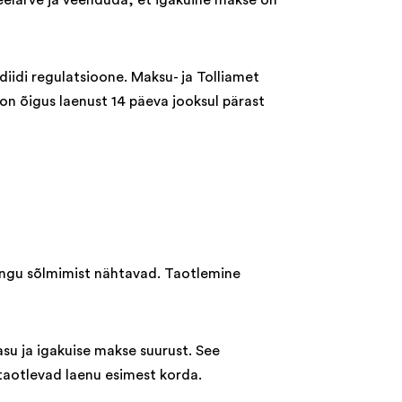
 eelarve ja veenduda, et igakuine makse on
diidi regulatsioone. Maksu- ja Tolliamet
n õigus laenust 14 päeva jooksul pärast
pingu sõlmimist nähtavad. Taotlemine
su ja igakuise makse suurust. See
 taotlevad laenu esimest korda.