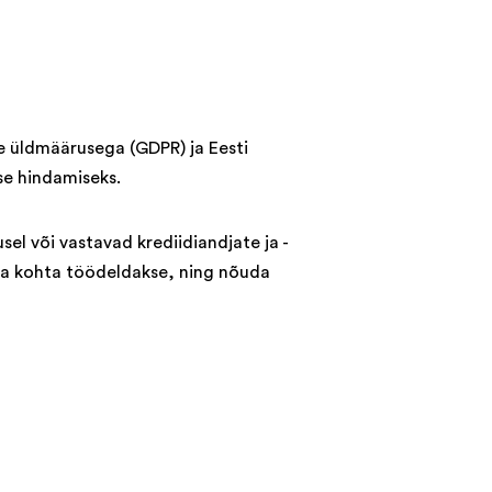
e üldmäärusega (GDPR) ja Eesti
e hindamiseks.
el või vastavad krediidiandjate ja -
ema kohta töödeldakse, ning nõuda