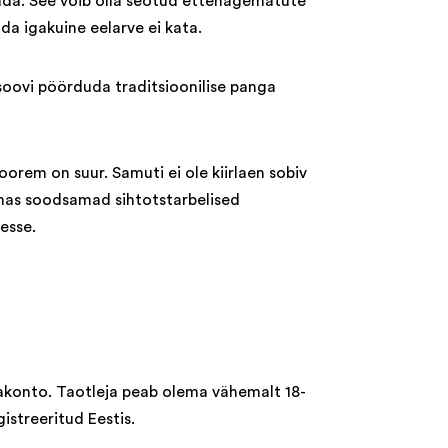
aada. See võib olla seotud ettenägematute
a igakuine eelarve ei kata.
 soovi pöörduda traditsioonilise panga
oorem on suur. Samuti ei ole kiirlaen sobiv
lemas soodsamad sihtotstarbelised
esse.
gakonto. Taotleja peab olema vähemalt 18-
gistreeritud Eestis.