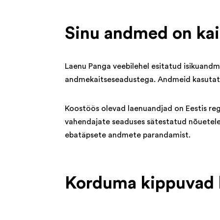
Sinu andmed on kai
Laenu Panga veebilehel esitatud isikuandm
andmekaitseseadustega. Andmeid kasutatak
Koostöös olevad laenuandjad on Eestis regi
vahendajate seaduses sätestatud nõuetele.
ebatäpsete andmete parandamist.
Korduma kippuvad