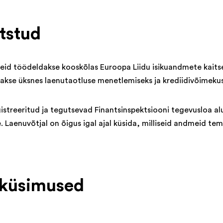
tstud
eid töödeldakse kooskõlas Euroopa Liidu isikuandmete kaits
se üksnes laenutaotluse menetlemiseks ja krediidivõimekus
streeritud ja tegutsevad Finantsinspektsiooni tegevusloa alus
 Laenuvõtjal on õigus igal ajal küsida, milliseid andmeid t
 küsimused