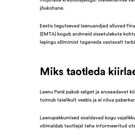
mõjutada krediidiajalugu. Ülelaenamise väl
jõukohane.
Eestis tegutsevad laenuandjad alluvad Fina
(EMTA) kogub andmeid sissetulekute kohta,
lepingu sõlmimist taganeda vastavalt tarbi
Miks taotleda kiir
Laenu Pank pakub selget ja arusaadavat ki
toimub täielikult veebis ja ei nõua paberk
Laenupakkumised sisaldavad kogu vajalikku
võimaldab taotlejal teha informeeritud ots