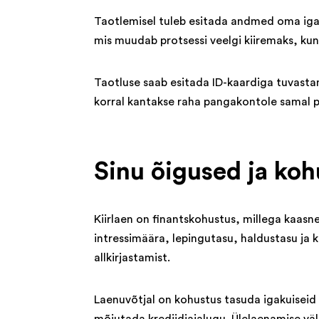
Taotlemisel tuleb esitada andmed oma iga
mis muudab protsessi veelgi kiiremaks, ku
Taotluse saab esitada ID-kaardiga tuvastami
korral kantakse raha pangakontole samal p
Sinu õigused ja koh
Kiirlaen on finantskohustus, millega kaasn
intressimäära, lepingutasu, haldustasu ja
allkirjastamist.
Laenuvõtjal on kohustus tasuda igakuiseid 