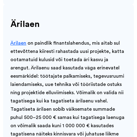
Ärilaen
Ärilaen
on paindlik finantslahendus, mis aitab sul
ettevõttena kiiresti rahastada uusi projekte, katta
ootamatuid kulusid või toetada äri kasvu ja
arengut. Ärilaenu saad kasutada väga erinevatel
eesmärkidel: töötajate palkamiseks, tegevusruumi
laiendamiseks, uue tehnika või tööriistade ostuks
ning projektide elluviimiseks. Võimalik on valida nii
tagatisega kui ka tagatiseta ärilaenu vahel.
Tagatiseta ärilaen sobib väiksemate summade
puhul 500–25 000 € samas kui tagatisega laenuga
on võimalik saada kuni 1 000 000 € kasutades
tagatisena näiteks kinnisvara või juhatuse liikme