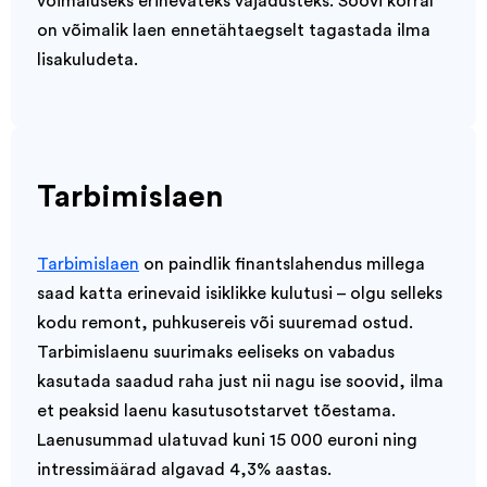
võimaluseks erinevateks vajadusteks. Soovi korral
on võimalik laen ennetähtaegselt tagastada ilma
lisakuludeta.
Tarbimislaen
Tarbimislaen
on paindlik finantslahendus millega
saad katta erinevaid isiklikke kulutusi – olgu selleks
kodu remont, puhkusereis või suuremad ostud.
Tarbimislaenu suurimaks eeliseks on vabadus
kasutada saadud raha just nii nagu ise soovid, ilma
et peaksid laenu kasutusotstarvet tõestama.
Laenusummad ulatuvad kuni 15 000 euroni ning
intressimäärad algavad 4,3% aastas.