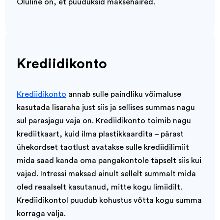
Oluline on, et puuduksid maksehäired.
Krediidikonto
Krediidikonto
annab sulle paindliku võimaluse
kasutada lisaraha just siis ja sellises summas nagu
sul parasjagu vaja on. Krediidikonto toimib nagu
krediitkaart, kuid ilma plastikkaardita – pärast
ühekordset taotlust avatakse sulle krediidilimiit
mida saad kanda oma pangakontole täpselt siis kui
vajad. Intressi maksad ainult sellelt summalt mida
oled reaalselt kasutanud, mitte kogu limiidilt.
Krediidikontol puudub kohustus võtta kogu summa
korraga välja.