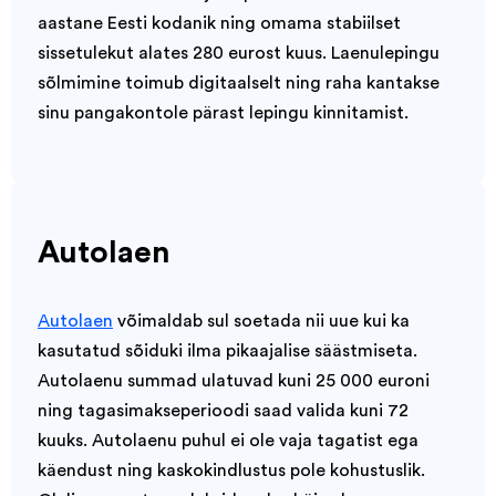
aastane Eesti kodanik ning omama stabiilset
sissetulekut alates 280 eurost kuus. Laenulepingu
sõlmimine toimub digitaalselt ning raha kantakse
sinu pangakontole pärast lepingu kinnitamist.
Autolaen
Autolaen
võimaldab sul soetada nii uue kui ka
kasutatud sõiduki ilma pikaajalise säästmiseta.
Autolaenu summad ulatuvad kuni 25 000 euroni
ning tagasimakseperioodi saad valida kuni 72
kuuks. Autolaenu puhul ei ole vaja tagatist ega
käendust ning kaskokindlustus pole kohustuslik.