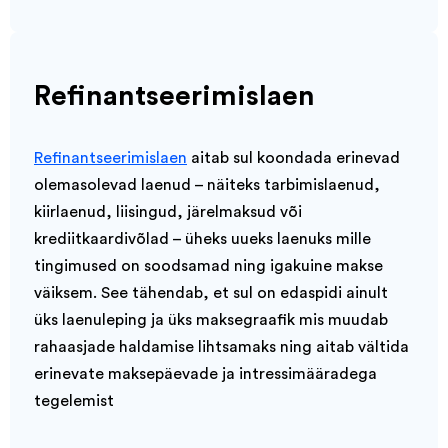
Refinantseerimislaen
Refinantseerimislaen
aitab sul koondada erinevad
olemasolevad laenud – näiteks tarbimislaenud,
kiirlaenud, liisingud, järelmaksud või
krediitkaardivõlad – üheks uueks laenuks mille
tingimused on soodsamad ning igakuine makse
väiksem. See tähendab, et sul on edaspidi ainult
üks laenuleping ja üks maksegraafik mis muudab
rahaasjade haldamise lihtsamaks ning aitab vältida
erinevate maksepäevade ja intressimääradega
tegelemist