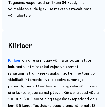
Tagasimakseperiood on 1 kuni 84 kuud, mis
võimaldab valida igakuise makse vastavalt oma
võimalustele
Kiirlaen
Kiirlaen
on kiire ja mugav võimalus ootamatute
kulutuste katmiseks kui vajad väiksemat
rahasummat lühikeseks ajaks. Taotlemine toimub
täielikult internetis – valid sobiva summa ja
perioodi, täidad taotlusvormi ning raha võib jõuda
sinu kontole juba samal päeval. Kiirlaenu saad võtta
100 kuni 5000 eurot ning tagasimakseperiood on 1
kuni 96 kuud. Taotlejana pead olema vähemalt 18-