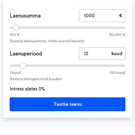
Laenusumma
€
100 €
30,000 €
Sisesta laenusumma, mida soovid laenata
Laenuperiood
kuud
1 kuud
120 kuud
Sisesta laenuperiood kuudes
Intress alates 0%
Taotle laenu