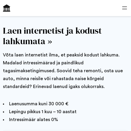
Skip
to
content
Laen internetist ja kodust
lahkumata »
Võta laen internetist ilma, et peaksid kodust lahkuma.
Madalad intressimäärad ja paindlikud
tagasimaksetingimused. Soovid teha remonti, osta uue
auto, minna reisile või rahastada naise kõrgeid
standardeid? Erinevad laenud igaks olukorraks.
Laenusumma kuni 30 000 €
Lepingu pikkus 1 kuu – 10 aastat
Intressimäär alates 0%